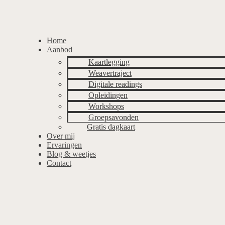
Home
Aanbod
Kaartlegging
Weavertraject
Digitale readings
Opleidingen
Workshops
Groepsavonden
Gratis dagkaart
Over mij
Ervaringen
Blog & weetjes
Contact