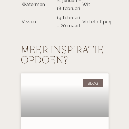
21 januari –
Waterman
Wit
Onaf
18 februari
19 februari
Ver
Vissen
Violet of purper
– 20 maart
bew
MEER INSPIRATIE
OPDOEN?
BLOG