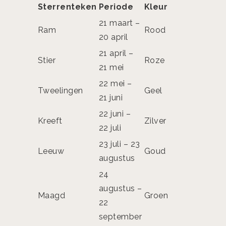
Sterrenteken
Periode
Kleur
Wer
21 maart –
Ram
Rood
Vas
20 april
21 april –
Stier
Roze
Ged
21 mei
22 mei –
Tweelingen
Geel
Veel
21 juni
22 juni –
Ver
Kreeft
Zilver
22 juli
pote
23 juli – 23
Leeuw
Goud
Amb
augustus
24
augustus –
Aan
Maagd
Groen
22
deta
september