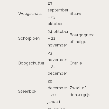
23
september
Weegschaal
Blauw
Eve
– 23
oktober
24 oktober
Bourgognerood
Sch
Schorpioen
– 22
of indigo
visi
november
23
november
Boogschutter
Oranje
Duid
– 21
december
22
december
Zwart of
Steenbok
Vol
– 20
donkergrijs
januari