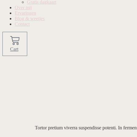
Gratis dagkaart
Over mij
Ervaringen
Blog & weetjes
Contact
Cart
Tortor pretium viverra suspendisse potenti. In ferme