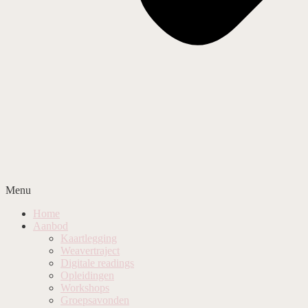
Menu
Home
Aanbod
Kaartlegging
Weavertraject
Digitale readings
Opleidingen
Workshops
Groepsavonden