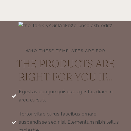
WHO THESE TEMPLATES ARE FOR
THE PRODUCTS ARE
RIGHT FOR YOU IF...
Egestas congue quisque egestas diam in
arcu cursus.
Tortor vitae purus faucibus ornare
suspendisse sed nisi. Elementum nibh tellus
molestie.