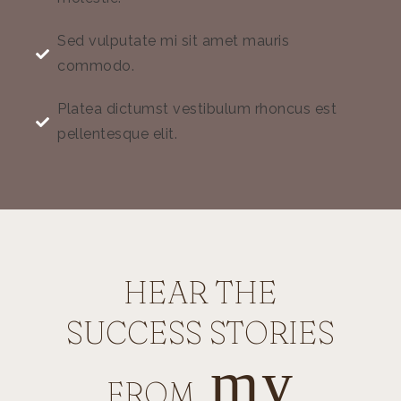
Sed vulputate mi sit amet mauris
commodo.
Platea dictumst vestibulum rhoncus est
pellentesque elit.
HEAR THE
SUCCESS STORIES
my
FROM