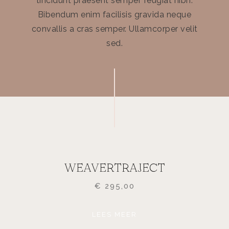
tincidunt praesent semper feugiat nibh.
Bibendum enim facilisis gravida neque
convallis a cras semper. Ullamcorper velit
sed.
WEAVERTRAJECT
€
295,00
LEES MEER