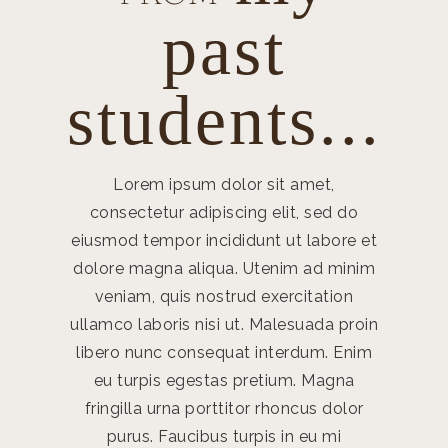
past
students...
Lorem ipsum dolor sit amet,
Lor
consectetur adipiscing elit, sed do
consec
eiusmod tempor incididunt ut labore et
eiusmod 
dolore magna aliqua. Utenim ad minim
dolore 
veniam, quis nostrud exercitation
venia
ullamco laboris nisi ut. Malesuada proin
ullamco 
libero nunc consequat interdum. Enim
libero 
eu turpis egestas pretium. Magna
eu tu
fringilla urna porttitor rhoncus dolor
fringil
purus. Faucibus turpis in eu mi
puru