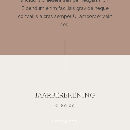
tincidunt praesent semper feugiat nibh.
Bibendum enim facilisis gravida neque
convallis a cras semper. Ullamcorper velit
sed.
JAARBEREKENING
€
80,00
LEES MEER