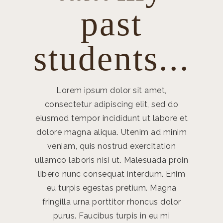
past
students...
Lorem ipsum dolor sit amet,
Lor
consectetur adipiscing elit, sed do
consec
eiusmod tempor incididunt ut labore et
eiusmod 
dolore magna aliqua. Utenim ad minim
dolore 
veniam, quis nostrud exercitation
venia
ullamco laboris nisi ut. Malesuada proin
ullamco 
libero nunc consequat interdum. Enim
libero 
eu turpis egestas pretium. Magna
eu tu
fringilla urna porttitor rhoncus dolor
fringil
purus. Faucibus turpis in eu mi
puru