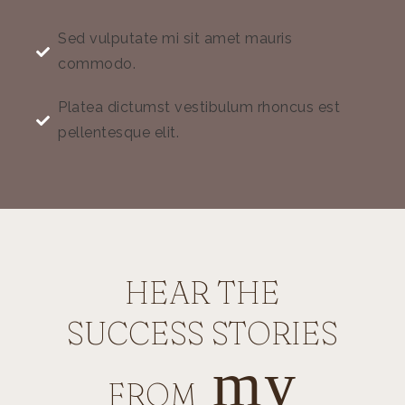
Sed vulputate mi sit amet mauris
commodo.
Platea dictumst vestibulum rhoncus est
pellentesque elit.
HEAR THE
SUCCESS STORIES
my
FROM