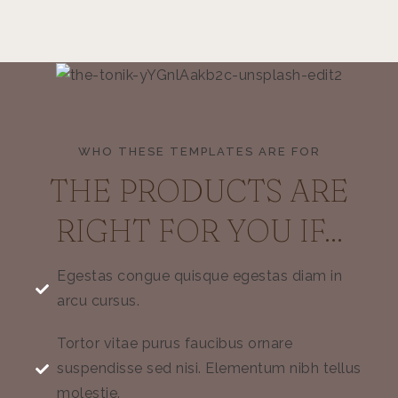
WHO THESE TEMPLATES ARE FOR
THE PRODUCTS ARE
RIGHT FOR YOU IF...
Egestas congue quisque egestas diam in
arcu cursus.
Tortor vitae purus faucibus ornare
suspendisse sed nisi. Elementum nibh tellus
molestie.